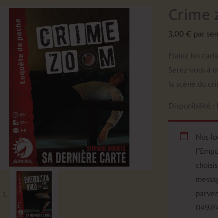
Crime 
de
Crime
3,00
€
par se
zoom
-
Étalez les cart
sa
Serez-vous à 
dernière
la scène du cri
carte
Disponibilité :
Nos lo
l"Empo
choisi
messag
parven
0492/