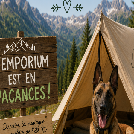
n, l’épilogue vient conclure l’enquête. Le témoignage d’un voisin.
oint du plan par les malfaiteurs.
Une dernière histoire qui vous p
me Zoom
vous propose un
mode coopératif
ou un
mode compétiti
mble ou chacun pour soi, et compter (ou non) les points liés à la 