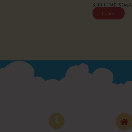
3,00
€
par sema
Louer