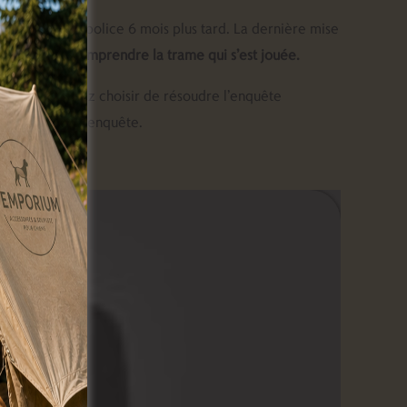
 Le rapport de police 6 mois plus tard. La dernière mise
ermettra de comprendre la trame qui s’est jouée.
f
: vous pouvez choisir de résoudre l’enquête
résolution de l’enquête.