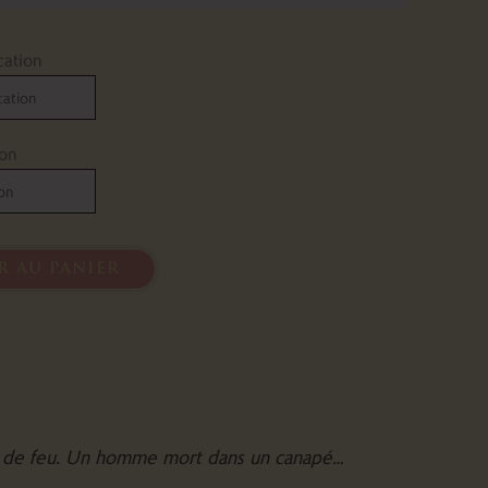
cation
ion
r au panier
s de feu. Un homme mort dans un canapé…