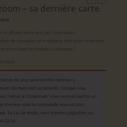
zoom – sa dernière carte
maine
es et affûtez votre sens de l’observation.
même de résoudre cette enquête rien qu’en observant
me et en tirant les bonnes conclusions ?
En stock
cations de jeux peuvent être retirées à
rium (du mercredi au samedi). Lorsque vous
ssez "retrait à l Emporium" vous recevez parfois un
e d erreur mais la commande nous est bien
ue. En cas de doute, nous sommes joignables au
44.32.05