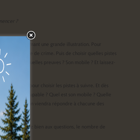
mencer ?
s cartes formant une grande illustration. Pour
ssés sur la scène de crime. Puis de choisir quelles pistes
 coupable ? Quelles preuves ? Son mobile ? Et laissez-
tre joueurs pour choisir les pistes à suivre. Et dès
. Qui est le coupable ? Quel est son mobile ? Quelle
ment. La solution viendra répondre à chacune des
i vous répondez bien aux questions, le nombre de
.