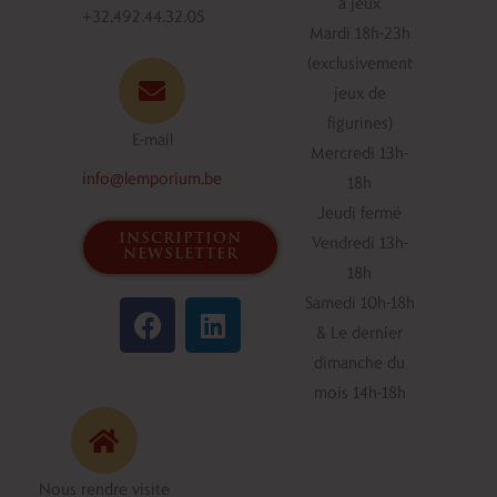
à jeux
+32.492.44.32.05
Mardi 18h-23h
(exclusivement
jeux de
figurines)
E-mail
Mercredi 13h-
info@lemporium.be
18h
Jeudi fermé
inscription
Vendredi 13h-
newsletter
18h
F
L
Samedi 10h-18h
a
i
& Le dernier
c
n
dimanche du
e
k
mois 14h-18h
b
e
o
d
o
i
Nous rendre visite