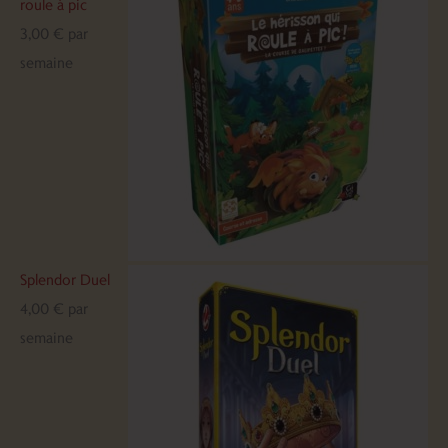
roule à pic
3,00
€
par
semaine
Splendor Duel
4,00
€
par
semaine