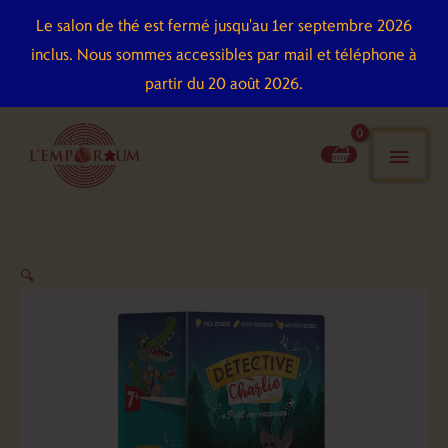
Aller
Le salon de thé est fermé jusqu'au 1er septembre 2026
au
inclus. Nous sommes accessibles par mail et téléphone à
contenu
partir du 20 août 2026.
men
pri
quantité
🔍
de
Détective
Charlie
Part
en
vacances