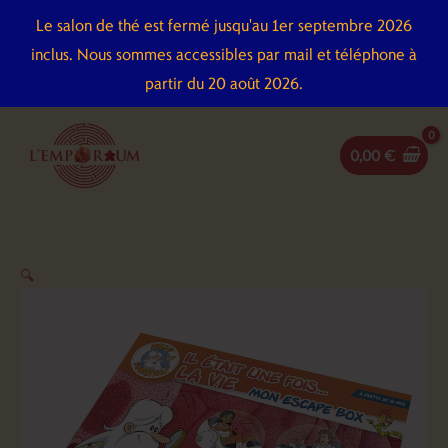
Aller
Le salon de thé est fermé jusqu'au 1er septembre 2026
au
inclus. Nous sommes accessibles par mail et téléphone à
contenu
partir du 20 août 2026.
0,00
€
quantité
🔍
de
Escape
box
-
Il
était