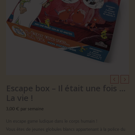
une
fois
...
La
vie
!
Escape box – Il était une fois …
La vie !
3,00
€
par semaine
Un escape game ludique dans le corps humain !
Vous êtes de jeunes globules blancs appartenant à la police du