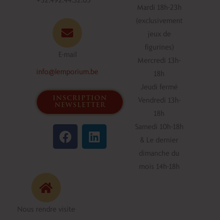
Mardi 18h-23h
(exclusivement
jeux de
figurines)
E-mail
Mercredi 13h-
info@lemporium.be
18h
Jeudi fermé
inscription
Vendredi 13h-
newsletter
18h
F
L
Samedi 10h-18h
a
i
& Le dernier
c
n
dimanche du
e
k
mois 14h-18h
b
e
o
d
o
i
Nous rendre visite
k
n