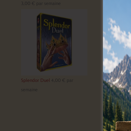
3,00
€
par semaine
Splendor Duel
4,00
€
par
semaine