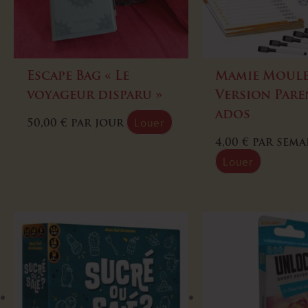
Escape Bag « Le
Mamie Moule
voyageur disparu »
Version Pare
ados
Louer
50,00
€
par jour
4,00
€
par sema
Louer