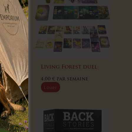
mbo
Living Forest duel
ine
4,00
€
par semaine
Louer