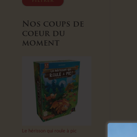
filtrer
Nos coups de
coeur du
moment
Le hérisson qui roule à pic