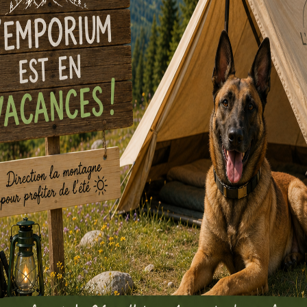
Speed Bac
Château Co
4,00
€
par semaine
3,00
€
par sema
Louer
Louer