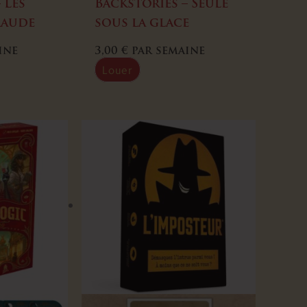
 Les
Backstories – Seule
raude
sous la glace
ine
3,00
€
par semaine
Louer