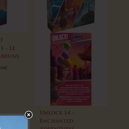
t
1 – Le
mbruns
ine
Unlock 14 –
Enchanted