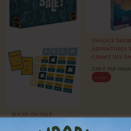
Unlock Shor
Adventures 1
chant des E
2,00
€
par sema
Louer
Sucré ou Salé
3,00
€
par semaine