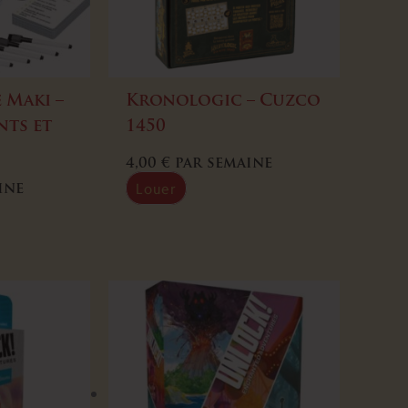
 Maki –
Kronologic – Cuzco
nts et
1450
4,00
€
par semaine
Louer
ine