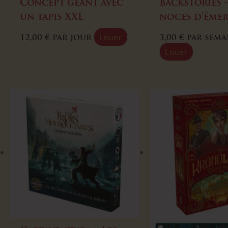
Concept géant avec
Backstories –
un tapis XXL
noces d’éme
Louer
12,00
€
par jour
3,00
€
par sema
Louer