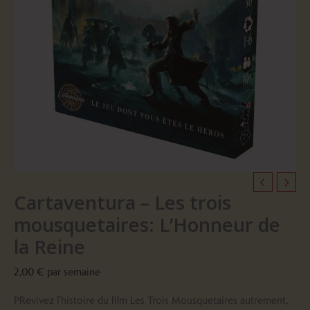
L'Honneur
de
la
Reine
Cartaventura – Les trois
mousquetaires: L’Honneur de
la Reine
2,00
€
par semaine
PRevivez l’histoire du film Les Trois Mousquetaires autrement,