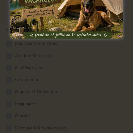
Age à partir de
Nombre de joueurs
Type de jeu
jeux géants et en bois
Aventure&Stratégie
Fun&Party games
Coopération
Enquête et Déduction
Imagination
Éducatif
Découverte&Premiers jeux