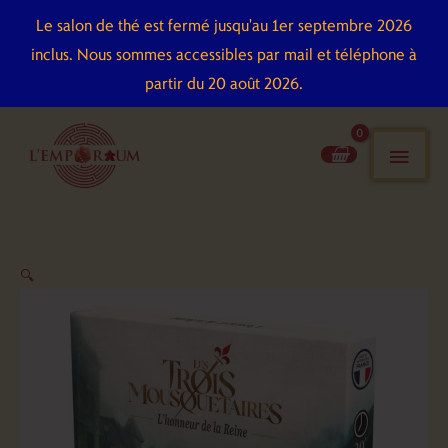
Aller
Le salon de thé est fermé jusqu'au 1er septembre 2026
au
inclus. Nous sommes accessibles par mail et téléphone à
contenu
partir du 20 août 2026.
men
pri
quantité
🔍
de
Cartaventura
-
Les
trois
mousquetaires: