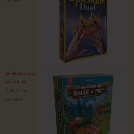
Le hérisson qui
roule à pic
3,00
€
par
semaine