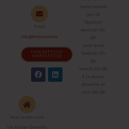
(exclusivement
jeux de
figurines)
E-mail
Mercredi 13h-
info@lemporium.be
18h
Jeudi fermé
inscription
Vendredi 13h-
newsletter
18h
F
L
Samedi 10h-18h
a
i
& Le dernier
c
n
dimanche du
e
k
mois 14h-18h
b
e
o
d
o
i
Nous rendre visite
k
n
11A Rue de l'Entreville