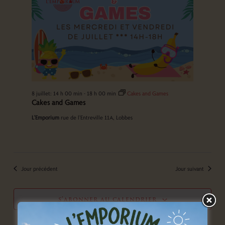
8 juillet: 14 h 00 min
-
18 h 00 min
Cakes and Games
Cakes and Games
L'Emporium
rue de l'Entreville 11A, Lobbes
Jour précédent
Jour suivant
s’abonner au calendrier