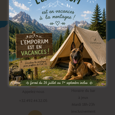
Horaire du bar
Appelez-nous
à jeux
+32.492.44.32.05
Mardi 18h-23h
(exclusivement