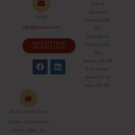
jeux de
figurines)
E-mail
Mercredi 13h-
info@lemporium.be
18h
Jeudi fermé
inscription
Vendredi 13h-
newsletter
18h
F
L
Samedi 10h-18h
a
i
& Le dernier
c
n
dimanche du
e
k
mois 14h-18h
b
e
o
d
o
i
Nous rendre visite
k
n
11A Rue de l'Entreville
6540 Lobbes - BE