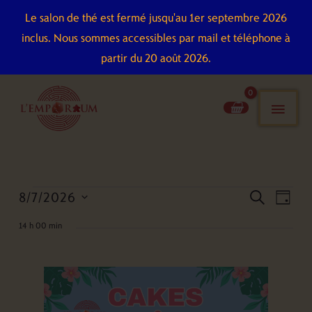
Aller
Le salon de thé est fermé jusqu'au 1er septembre 2026
au
inclus. Nous sommes accessibles par mail et téléphone à
contenu
partir du 20 août 2026.
men
pri
8/7/2026
Évènements
Recherche
Naviga
recherch
jour
for
et
de
Sélectionnez
14 h 00 min
8
navigation
vues
une
juillet
de
Évène
date.
2026
vues
Évènements