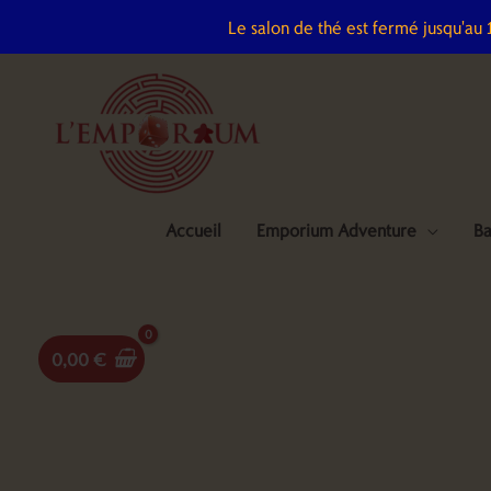
Aller
Le salon de thé est fermé jusqu'au
au
contenu
Accueil
Emporium Adventure
Ba
0,00
€