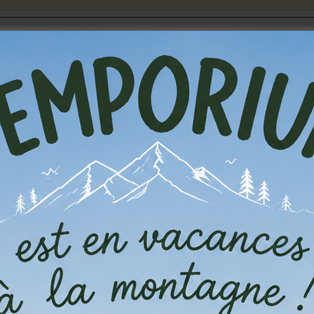
26
in
 ados (12-16ans)
ôles dans cette mini campagne pleine de rebondissements