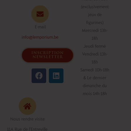
(exclusivement
jeux de
figurines)
E-mail
Mercredi 13h-
info@lemporium.be
18h
Jeudi fermé
inscription
Vendredi 13h-
newsletter
18h
F
L
Samedi 10h-18h
a
i
& Le dernier
c
n
dimanche du
e
k
mois 14h-18h
b
e
o
d
o
i
Nous rendre visite
k
n
11A Rue de l'Entreville