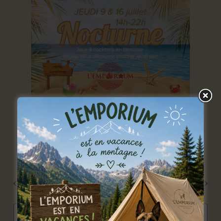
16 juillet: 14 h 00 min
-
22 h 00 min
Nocturne du jeudredi
Nocturne du jeudredi
L'Emporium
rue de l'Entreville 11A, Lobbes
Jour précédent
Jour suivant
s’abonner au calendrier