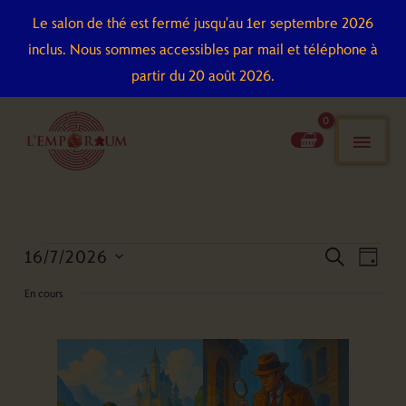
Aller
Le salon de thé est fermé jusqu'au 1er septembre 2026
au
inclus. Nous sommes accessibles par mail et téléphone à
contenu
partir du 20 août 2026.
men
pri
16/7/2026
Évènements
Recherche
Naviga
recherch
jour
for
et
de
Sélectionnez
En cours
16
navigation
vues
une
juillet
de
Évène
date.
2026
vues
Évènements