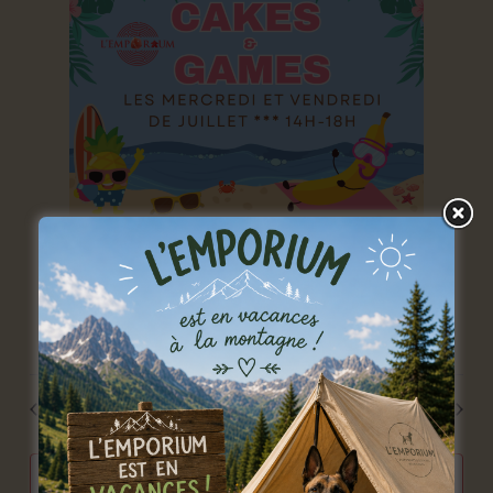
17 juillet: 14 h 00 min
-
18 h 00 min
Cakes and Games
Cakes and Games
L'Emporium
rue de l'Entreville 11A, Lobbes
Jour précédent
Jour suivant
s’abonner au calendrier