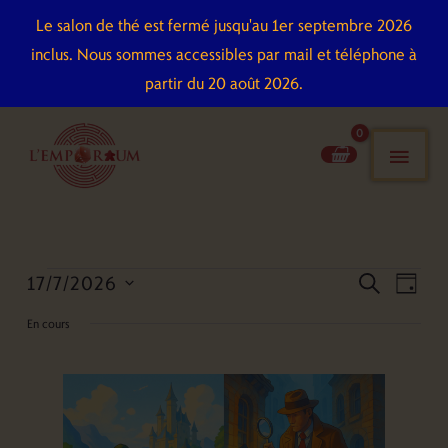
Aller
Le salon de thé est fermé jusqu'au 1er septembre 2026
au
inclus. Nous sommes accessibles par mail et téléphone à
contenu
partir du 20 août 2026.
men
pri
17/7/2026
Évènements
Recherche
Naviga
recherch
jour
for
et
de
Sélectionnez
En cours
17
navigation
vues
une
juillet
de
Évène
date.
2026
vues
Évènements