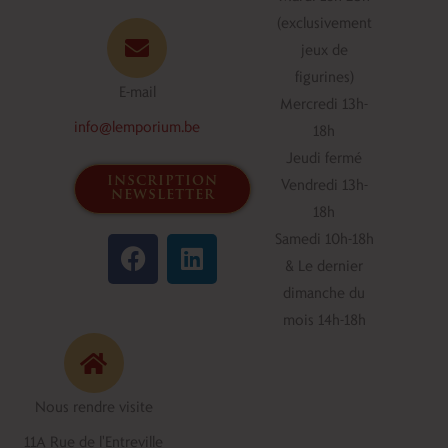
(exclusivement
jeux de
figurines)
E-mail
Mercredi 13h-
info@lemporium.be
18h
Jeudi fermé
inscription
Vendredi 13h-
newsletter
18h
F
L
Samedi 10h-18h
a
i
& Le dernier
c
n
dimanche du
e
k
mois 14h-18h
b
e
o
d
o
i
Nous rendre visite
k
n
11A Rue de l'Entreville