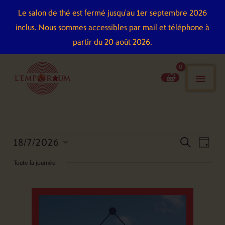
Aller
Le salon de thé est fermé jusqu'au 1er septembre 2026
au
inclus. Nous sommes accessibles par mail et téléphone à
contenu
partir du 20 août 2026.
men
pri
18/7/2026
Évènements
Recherche
Naviga
recherch
jour
for
et
de
Sélectionnez
Toute la journée
18
navigation
vues
une
juillet
de
Évène
date.
2026
vues
Évènements