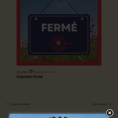
18 juillet
Emporium fermé
Emporium fermé
Jour précédent
Jour suivant