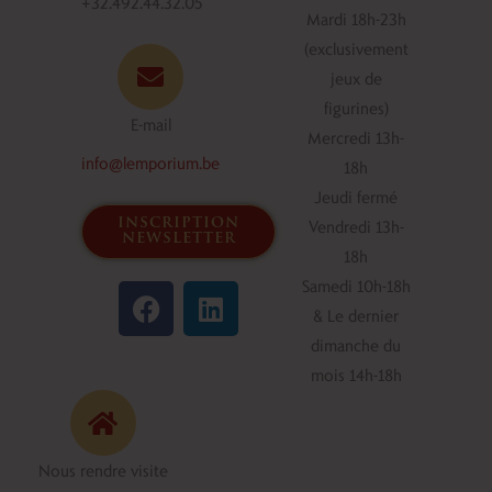
+32.492.44.32.05
Mardi 18h-23h
(exclusivement
jeux de
figurines)
E-mail
Mercredi 13h-
info@lemporium.be
18h
Jeudi fermé
inscription
Vendredi 13h-
newsletter
18h
F
L
Samedi 10h-18h
a
i
& Le dernier
c
n
dimanche du
e
k
mois 14h-18h
b
e
o
d
o
i
Nous rendre visite
k
n