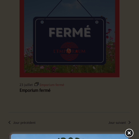
23 juillet
Emporium fermé
Emporium fermé
Jour précédent
Jour suivant