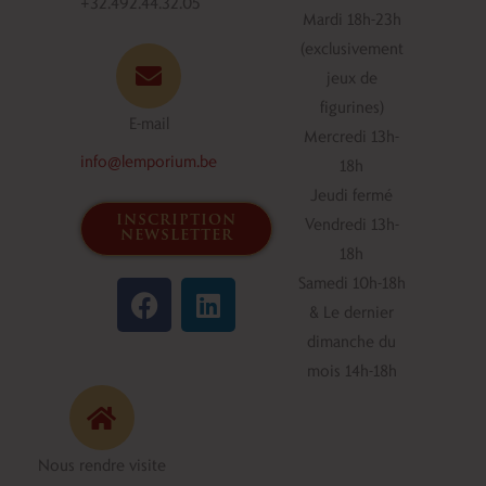
+32.492.44.32.05
Mardi 18h-23h
(exclusivement
jeux de
figurines)
E-mail
Mercredi 13h-
info@lemporium.be
18h
Jeudi fermé
inscription
Vendredi 13h-
newsletter
18h
F
L
Samedi 10h-18h
a
i
& Le dernier
c
n
dimanche du
e
k
mois 14h-18h
b
e
o
d
o
i
Nous rendre visite
k
n