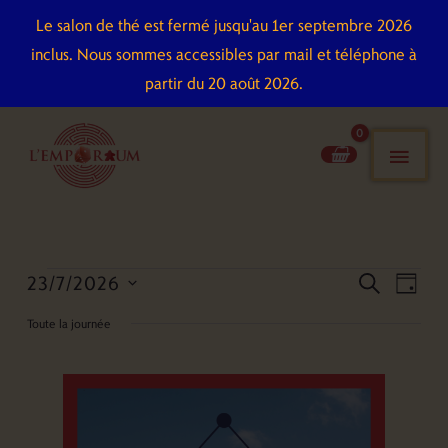
Aller
Le salon de thé est fermé jusqu'au 1er septembre 2026
au
inclus. Nous sommes accessibles par mail et téléphone à
contenu
partir du 20 août 2026.
men
pri
23/7/2026
Évènements
Recherche
Naviga
recherch
jour
for
et
de
Sélectionnez
Toute la journée
23
navigation
vues
une
juillet
de
Évène
date.
2026
vues
Évènements