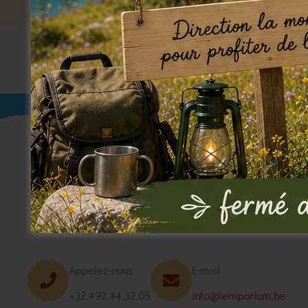
Appelez-nous
E-mail
+32.492.44.32.05
info@lemporium.be